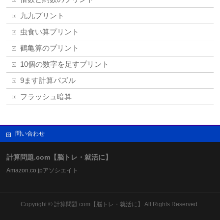
九九プリント
虫食い算プリント
鶴亀算のプリント
10個の数字を足すプリント
9ます計算パズル
フラッシュ暗算
問い合わせ
計算問題.com【脳トレ・就活に】
Amazon.co.jpアソシエイト
Copyright ©
計算問題.com【脳トレ・就活に】
All Rights Reserved.