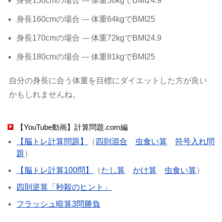
身長150cmの場合 --- 体重56kgでBMI24.9
身長160cmの場合 --- 体重64kgでBMI25
身長170cmの場合 --- 体重72kgでBMI24.9
身長180cmの場合 --- 体重81kgでBMI25
自分の身長に合う体重を目標にダイエットした方が良い
かもしれませんね。
【YouTube動画】計算問題.com編
【脳トレ計算問題】
（
四則混合
虫食い算
符号入れ問
題
）
【脳トレ計算100問】
（
たし算
かけ算
虫食い算
）
四則逆算「秒殺のヒント」
フラッシュ暗算3問勝負