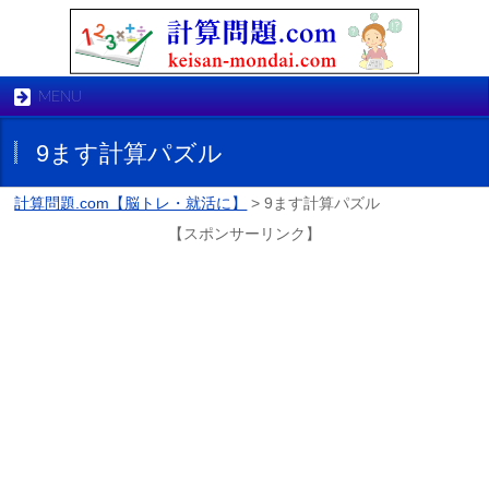
MENU
9ます計算パズル
計算問題.com【脳トレ・就活に】
>
9ます計算パズル
【スポンサーリンク】