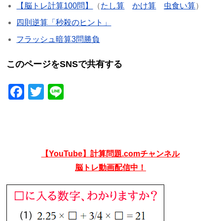
【脳トレ計算100問】
（
たし算
かけ算
虫食い算
）
四則逆算「秒殺のヒント」
フラッシュ暗算3問勝負
このページをSNSで共有する
Facebook
Twitter
Line
【YouTube】計算問題.comチャンネル
脳トレ動画配信中！